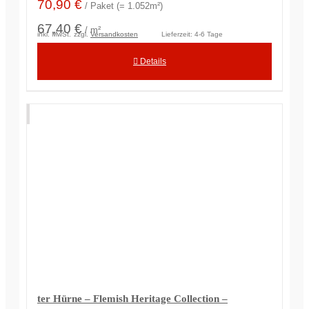
70,90
€
/ Paket (= 1.052m²)
67,40 €
/ m²
inkl. MwSt.
zzgl.
Versandkosten
Lieferzeit:
4-6 Tage
Details
ter Hürne – Flemish Heritage Collection –