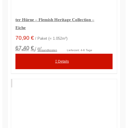
ter Hürne – Flemish Heritage Collection –
Eiche
70,90
€
/ Paket (= 1.052m²)
67,40 €
/ m²
inkl. MwSt.
zzgl.
Versandkosten
Lieferzeit:
4-6 Tage
Details