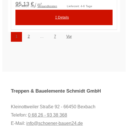
95,13 €
/ m²
inkl. MwSt.
zzgl.
Versandkosten
Lieferzeit:
4-6 Tage
Details
1
2
…
7
Vor
Treppen & Bauelemente Schmidt GmbH
Kleinottweiler Straße 92 - 66450 Bexbach
Telefon:
0 68 26 - 93 38 368
E-Mail:
info@schoener-bauen24.de