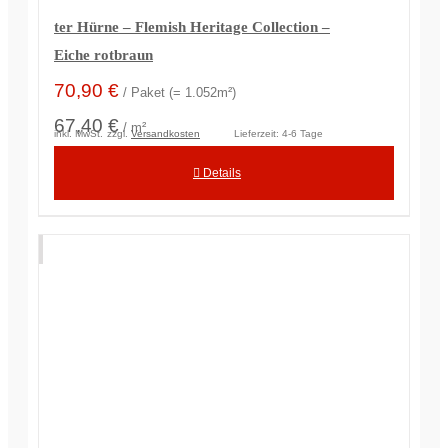
ter Hürne – Flemish Heritage Collection –
Eiche rotbraun
70,90
€
/ Paket (= 1.052m²)
67,40 €
/ m²
inkl. MwSt.
zzgl.
Versandkosten
Lieferzeit:
4-6 Tage
Details