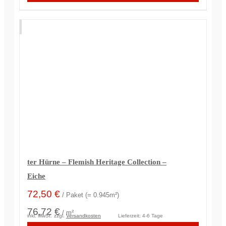
ter Hürne – Flemish Heritage Collection –
Eiche
72,50
€
/ Paket (= 0.945m²)
76,72 €
/ m²
inkl. MwSt.
zzgl.
Versandkosten
Lieferzeit:
4-6 Tage