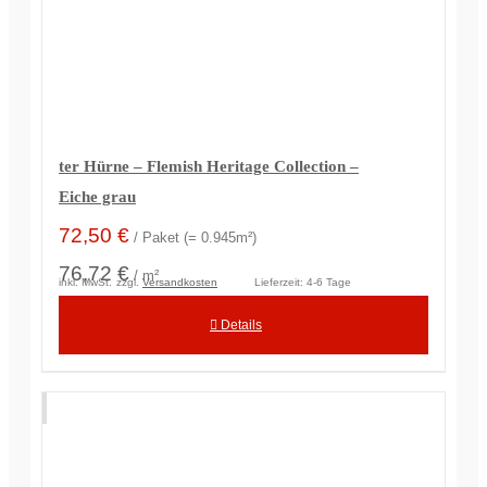
ter Hürne – Flemish Heritage Collection –
Eiche grau
72,50
€
/ Paket (= 0.945m²)
76,72 €
/ m²
inkl. MwSt.
zzgl.
Versandkosten
Lieferzeit:
4-6 Tage
Details