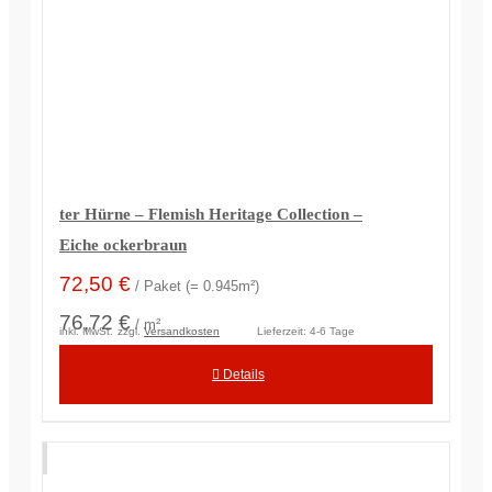
ter Hürne – Flemish Heritage Collection –
Eiche ockerbraun
72,50
€
/ Paket (= 0.945m²)
76,72 €
/ m²
inkl. MwSt.
zzgl.
Versandkosten
Lieferzeit:
4-6 Tage
Details