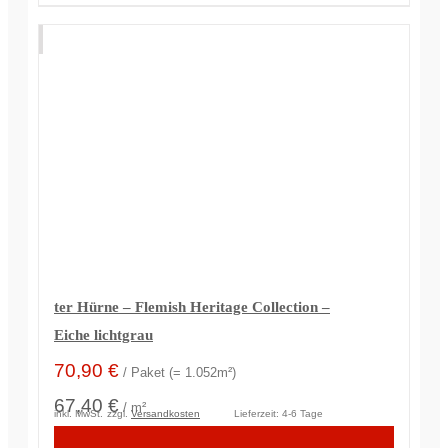
(22)
dunkel
(17)
hell
(60)
mittel
ter Hürne – Flemish Heritage Collection –
Eiche lichtgrau
70,90
€
/ Paket (= 1.052m²)
67,40 €
/ m²
inkl. MwSt.
zzgl.
Versandkosten
Lieferzeit:
4-6 Tage