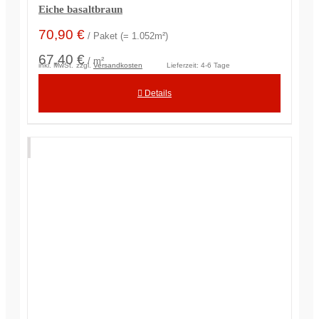
Eiche basaltbraun
70,90
€
/ Paket (= 1.052m²)
67,40 €
/ m²
inkl. MwSt.
zzgl.
Versandkosten
Lieferzeit:
4-6 Tage
Details