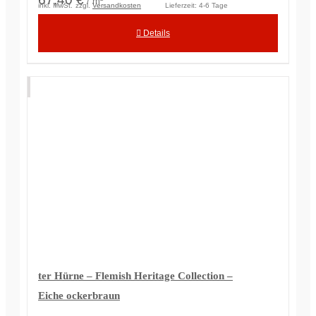
/ m²
inkl. MwSt.
zzgl.
Versandkosten
Lieferzeit:
4-6 Tage
Details
ter Hürne – Flemish Heritage Collection –
Eiche ockerbraun