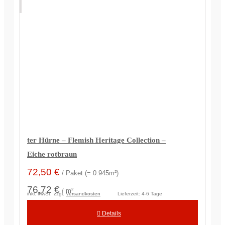
ter Hürne – Flemish Heritage Collection –
Eiche rotbraun
72,50
€
/ Paket (= 0.945m²)
76,72 €
/ m²
inkl. MwSt.
zzgl.
Versandkosten
Lieferzeit:
4-6 Tage
Details