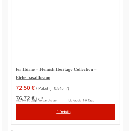
ter Hürne – Flemish Heritage Collection –
Eiche basaltbraun
72,50
€
/ Paket (= 0.945m²)
76,72 €
/ m²
inkl. MwSt.
zzgl.
Versandkosten
Lieferzeit:
4-6 Tage
Details