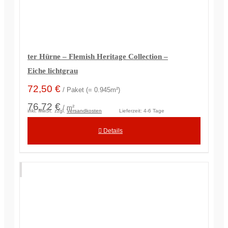
ter Hürne – Flemish Heritage Collection –
Eiche lichtgrau
72,50
€
/ Paket (= 0.945m²)
76,72 €
/ m²
inkl. MwSt.
zzgl.
Versandkosten
Lieferzeit:
4-6 Tage
Details