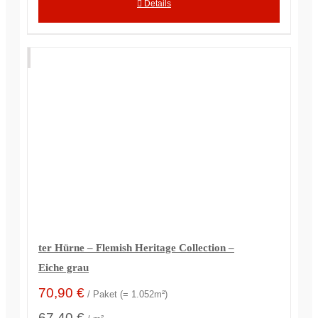
Details
ter Hürne – Flemish Heritage Collection –
Eiche grau
70,90
€
/ Paket (= 1.052m²)
67,40 €