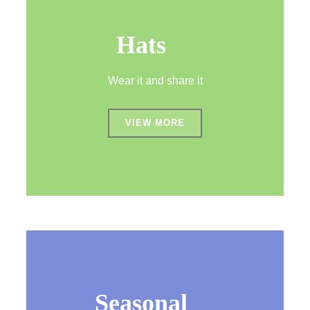
Hats
Wear it and share it
VIEW MORE
Seasonal