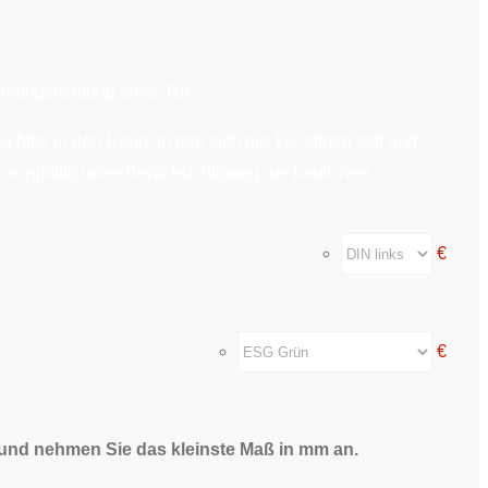
fnungsrichtung einer Tür.
g bitte in den Raum in den sich die Tür öffnen soll und
r sorgfältig unter Berücksichtigung der baulichen
€
€
 und nehmen Sie das kleinste Maß in mm an.