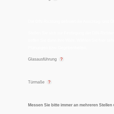
Die DIN-Richtung definiert die Anschlag- und Öf
Stellen Sie sich zur Festlegung der DIN-Richtun
treffen Sie dann Ihre Wahl. Wählen Sie hier seh
Planungen bzw. Gegebenheiten.
Glasausführung
Türmaße
Messen Sie bitte immer an mehreren Stellen