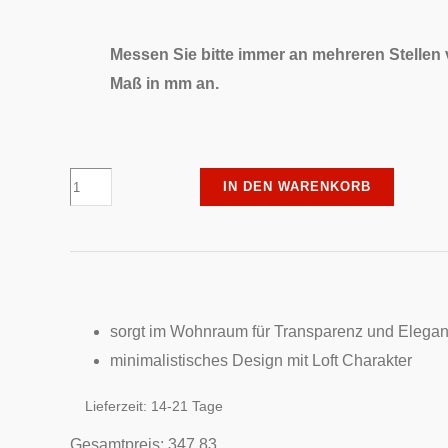
Messen Sie bitte immer an mehreren Stellen
Maß in mm an.
Erkelenz
IN DEN WARENKORB
-
Türblatt
-
Akono,
klar
sorgt im Wohnraum für Transparenz und Elega
Menge
minimalistisches Design mit Loft Charakter
Lieferzeit:
14-21 Tage
Gesamtpreis:
347.83