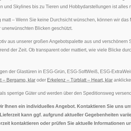
n und Skylines bis zu Tieren und Hobbydarstellungen ist alles 
ig matt – Wenn Sie keine Durchsicht wünschen, können wir das M
 unerwünschten Blicken geschützt.
tiv aus unserer großen Angebotspalette aus und verschönern S
Trend der Zeit. Ob transparent oder mattiert, wie viele Blicke d
ngen der Glastüren in ESG-Grün, ESG-SoftWeiß, ESG-ExtraWei
t – Bergamo, klar
oder
Erkelenz – Türblatt – Heart, klar
anklicke
 als sperrige Güter und werden über den Speditionsweg versend
wir Ihnen ein individuelles Angebot. Kontaktieren Sie uns u
ieferzeit kann ggf. aufgrund aktueller Gegebenheiten variie
rzeit kontaktieren oder prüfen Sie aktuelle Informationen u