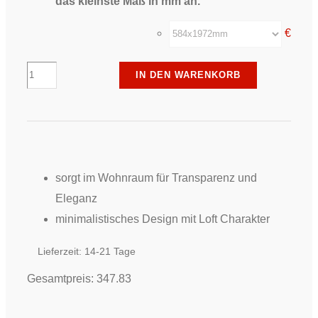
das kleinste Maß in mm an.
€
Erkelenz
IN DEN WARENKORB
-
Türblatt
-
Akono,
matt
sorgt im Wohnraum für Transparenz und
Menge
Eleganz
minimalistisches Design mit Loft Charakter
Lieferzeit:
14-21 Tage
Gesamtpreis:
347.83