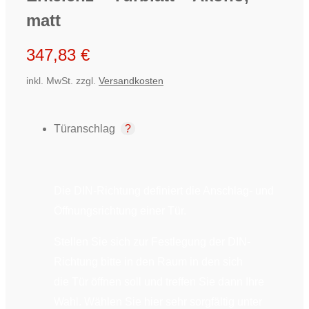
matt
347,83
€
inkl. MwSt.
zzgl.
Versandkosten
Türanschlag
Die DIN-Richtung definiert die Anschlag- und
Öffnungsrichtung einer Tür.
Stellen Sie sich zur Festlegung der DIN-
Richtung bitte in den Raum in den sich
die Tür öffnen soll und treffen Sie dann Ihre
Wahl. Wählen Sie hier sehr sorgfältig unter