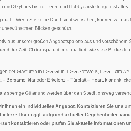
n und Skylines bis zu Tieren und Hobbydarstellungen ist alles 
ig matt – Wenn Sie keine Durchsicht wünschen, können wir das M
 unerwünschten Blicken geschützt.
tiv aus unserer großen Angebotspalette aus und verschönern S
Trend der Zeit. Ob transparent oder mattiert, wie viele Blicke d
ngen der Glastüren in ESG-Grün, ESG-SoftWeiß, ESG-ExtraWei
t – Bergamo, klar
oder
Erkelenz – Türblatt – Heart, klar
anklicke
 als sperrige Güter und werden über den Speditionsweg versend
wir Ihnen ein individuelles Angebot. Kontaktieren Sie uns u
ieferzeit kann ggf. aufgrund aktueller Gegebenheiten variie
rzeit kontaktieren oder prüfen Sie aktuelle Informationen u