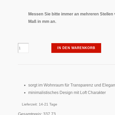
Messen Sie bitte immer an mehreren Stellen
Maß in mm an.
Erkelenz
IN DEN WARENKORB
-
Türblatt
-
Coral,
matt
sorgt im Wohnraum für Transparenz und Elega
Menge
minimalistisches Design mit Loft Charakter
Lieferzeit:
14-21 Tage
Gesamtpreis:
337.73