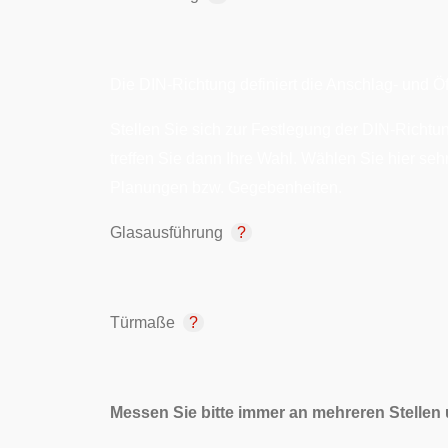
Die DIN-Richtung definiert die Anschlag- und Öf
Stellen Sie sich zur Festlegung der DIN-Richtun
treffen Sie dann Ihre Wahl. Wählen Sie hier seh
Planungen bzw. Gegebenheiten.
Glasausführung
Türmaße
Messen Sie bitte immer an mehreren Stellen