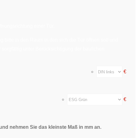
fnungsrichtung einer Tür.
g bitte in den Raum in den sich die Tür öffnen soll und
r sorgfältig unter Berücksichtigung der baulichen
€
€
 und nehmen Sie das kleinste Maß in mm an.