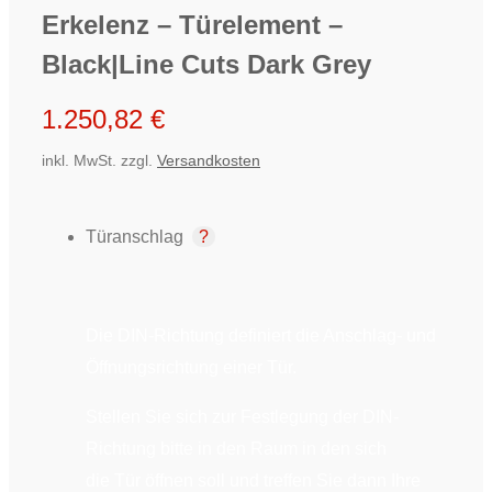
Erkelenz – Türelement –
Black|Line Cuts Dark Grey
1.250,82
€
inkl. MwSt.
zzgl.
Versandkosten
Türanschlag
Die DIN-Richtung definiert die Anschlag- und
Öffnungsrichtung einer Tür.
Stellen Sie sich zur Festlegung der DIN-
Richtung bitte in den Raum in den sich
die Tür öffnen soll und treffen Sie dann Ihre