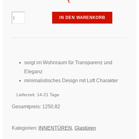
€
Erkelenz
IN DEN WARENKORB
-
Türelement
-
Black|Line
Cuts
sorgt im Wohnraum für Transparenz und
Dark
Eleganz
Grey
minimalistisches Design mit Loft Charakter
Menge
Lieferzeit:
14-21 Tage
Gesamtpreis:
1250.82
Kategorien:
INNENTÜREN
,
Glastüren