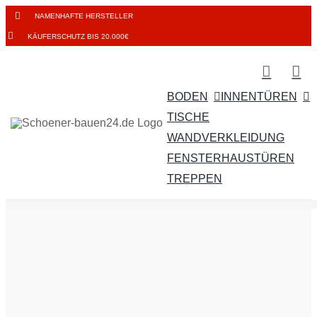
Zum
NAMENHAFTE HERSTELLER
Inhalt
KÄUFERSCHUTZ BIS 20.000€
springen
BODEN
INNENTÜREN
TISCHE
WANDVERKLEIDUNG
FENSTER
HAUSTÜREN
TREPPEN