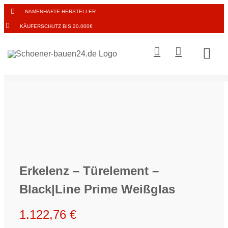
Zum
NAMENHAFTE HERSTELLER
Inhalt
KÄUFERSCHUTZ BIS 20.000€
springen
Togg
Navi
BODE
INNE
TISCH
Erkelenz – Türelement –
WAND
Black|Line Prime Weißglas
1.122,76
€
FENS