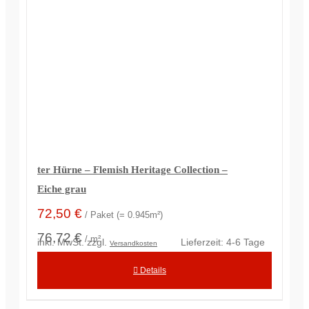
ter Hürne – Flemish Heritage Collection –
Eiche grau
72,50
€
/ Paket (= 0.945m²)
76,72 €
/ m²
inkl. MwSt.
zzgl.
Lieferzeit:
4-6 Tage
Versandkosten
Details