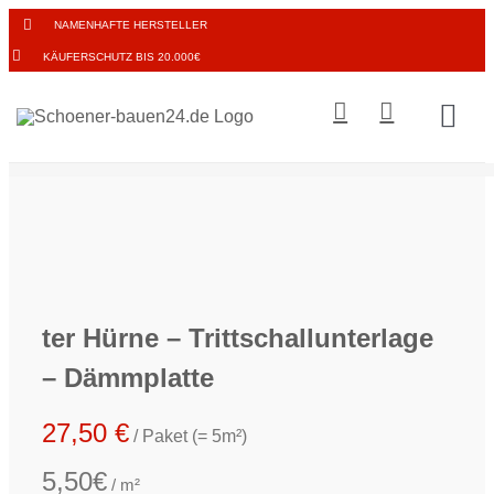
Zum
NAMENHAFTE HERSTELLER
Inhalt
KÄUFERSCHUTZ BIS 20.000€
springen
Togg
Navi
BODE
INNE
TISCH
ter Hürne – Trittschallunterlage
– Dämmplatte
WAND
27,50
€
/ Paket (= 5m²)
FENS
5,50€
/ m²