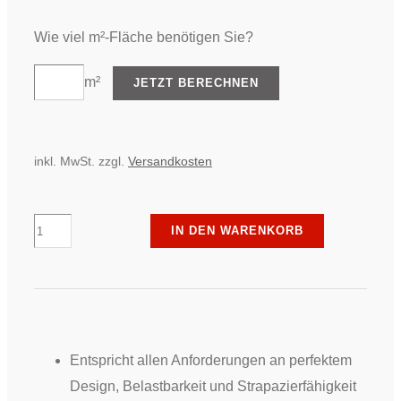
Wie viel m²-Fläche benötigen Sie?
HAUS
m²
JETZT BERECHNEN
TREP
inkl. MwSt.
zzgl.
Versandkosten
ter
IN DEN WARENKORB
Hürne
-
Trittschallunterlage
-
Dämmplatte
Entspricht allen Anforderungen an perfektem
Menge
Design, Belastbarkeit und Strapazierfähigkeit