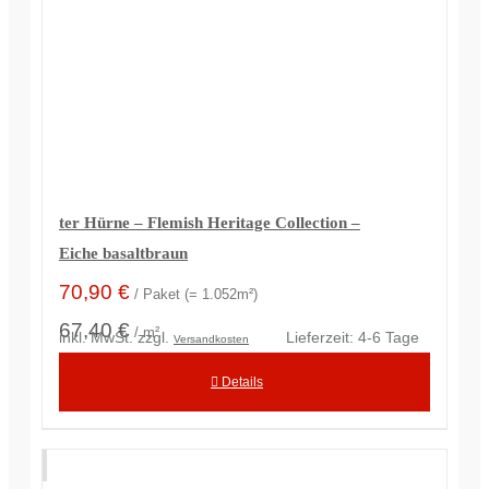
ter Hürne – Flemish Heritage Collection –
Eiche basaltbraun
70,90
€
/ Paket (= 1.052m²)
67,40 €
/ m²
inkl. MwSt.
zzgl.
Lieferzeit:
4-6 Tage
Versandkosten
Details