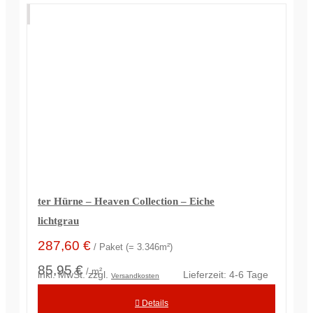
ter Hürne – Heaven Collection – Eiche
lichtgrau
287,60
€
/ Paket (= 3.346m²)
85,95 €
/ m²
inkl. MwSt.
zzgl.
Lieferzeit:
4-6 Tage
Versandkosten
Details