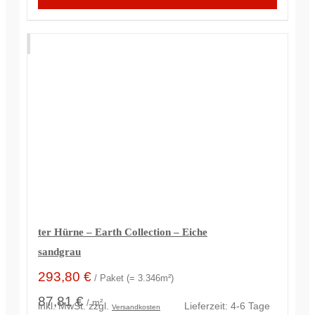
ter Hürne – Earth Collection – Eiche
sandgrau
293,80
€
/ Paket (= 3.346m²)
87,81 €
/ m²
inkl. MwSt.
zzgl.
Lieferzeit:
4-6 Tage
Versandkosten