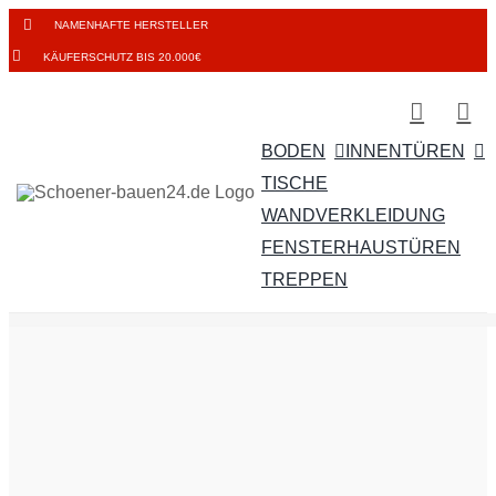
Zum
NAMENHAFTE HERSTELLER
Inhalt
KÄUFERSCHUTZ BIS 20.000€
springen
BODEN
INNENTÜREN
TISCHE
WANDVERKLEIDUNG
FENSTER
HAUSTÜREN
TREPPEN