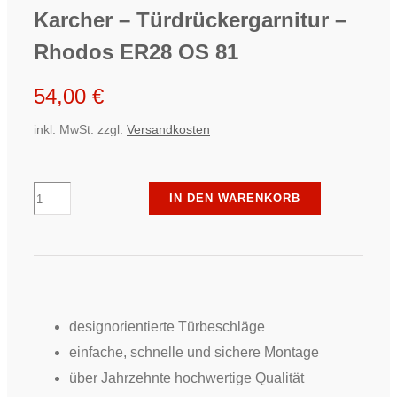
Karcher – Türdrückergarnitur –
Rhodos ER28 OS 81
54,00
€
inkl. MwSt.
zzgl.
Versandkosten
Karcher
IN DEN WARENKORB
-
Türdrückergarnitur
-
Rhodos
ER28
designorientierte Türbeschläge
OS
einfache, schnelle und sichere Montage
81
über Jahrzehnte hochwertige Qualität