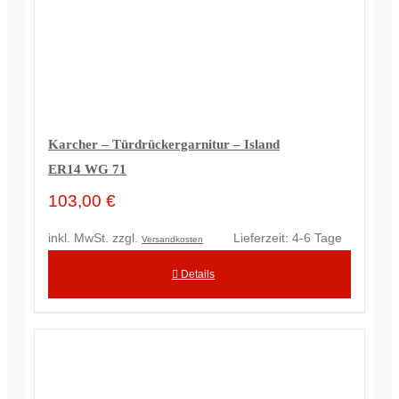
Karcher – Türdrückergarnitur – Island
ER14 WG 71
103,00
€
Dieses
inkl. MwSt.
zzgl.
Lieferzeit:
4-6 Tage
Versandkosten
Produkt
Details
weist
mehrere
Variante
auf.
Die