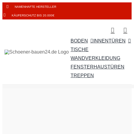
Zum
NAMENHAFTE HERSTELLER
Inhalt
KÄUFERSCHUTZ BIS 20.000€
springen
BODEN
INNENTÜREN
TISCHE
WANDVERKLEIDUNG
FENSTER
HAUSTÜREN
TREPPEN