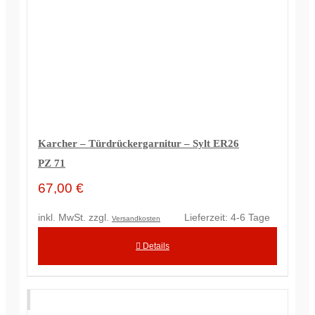
Optionen
können
auf
der
Produkts
gewählt
werden
Karcher – Türdrückergarnitur – Sylt ER26
PZ 71
67,00
€
inkl. MwSt.
zzgl.
Lieferzeit:
4-6 Tage
Versandkosten
Details