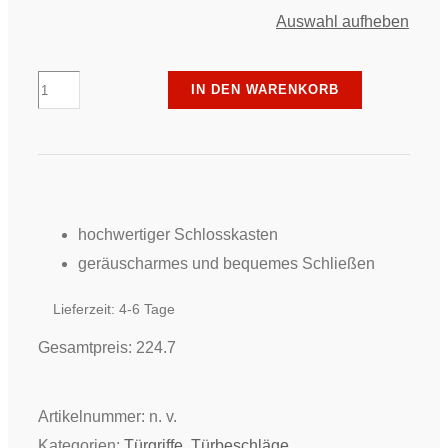
Auswahl aufheben
Piktura
IN DEN WARENKORB
-
Beschlag-
Set
Glastüren
come
hochwertiger Schlosskasten
in
geräuscharmes und bequemes Schließen
413
Lieferzeit:
4-6 Tage
Menge
Gesamtpreis:
224.7
Artikelnummer:
n. v.
Kategorien:
Türgriffe
,
Türbeschläge
,