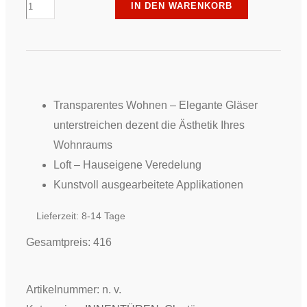
Piktura
IN DEN WARENKORB
-
Loft
Ganzglastür
Natürlich
Zierlauch
Transparentes Wohnen – Elegante Gläser
7039
unterstreichen dezent die Ästhetik Ihres
Menge
Wohnraums
Loft – Hauseigene Veredelung
Kunstvoll ausgearbeitete Applikationen
Lieferzeit:
8-14 Tage
Gesamtpreis:
416
Artikelnummer:
n. v.