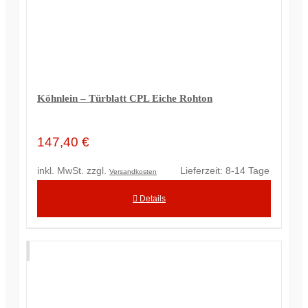
Köhnlein – Türblatt CPL Eiche Rohton
147,40
€
inkl. MwSt.
zzgl.
Lieferzeit:
8-14 Tage
Versandkosten
Details