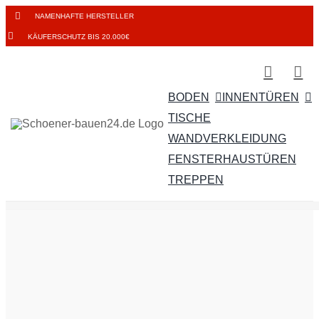
Zum
NAMENHAFTE HERSTELLER
Inhalt
KÄUFERSCHUTZ BIS 20.000€
springen
BODEN
INNENTÜREN
TISCHE
WANDVERKLEIDUNG
FENSTER
HAUSTÜREN
TREPPEN