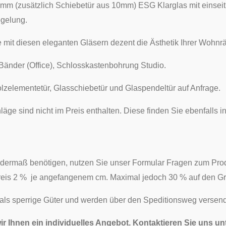
mm (zusätzlich Schiebetür aus 10mm) ESG Klarglas mit einseit
egelung.
e mit diesen eleganten Gläsern dezent die Ästhetik Ihrer Wohn
. Bänder (Office), Schlosskastenbohrung Studio.
lzelementetür, Glasschiebetür und Glaspendeltür auf Anfrage.
äge sind nicht im Preis enthalten. Diese finden Sie ebenfalls
dermaß benötigen, nutzen Sie unser Formular Fragen zum Prod
reis 2 % je angefangenem cm. Maximal jedoch 30 % auf den Gr
 als sperrige Güter und werden über den Speditionsweg versend
wir Ihnen ein individuelles Angebot. Kontaktieren Sie uns u