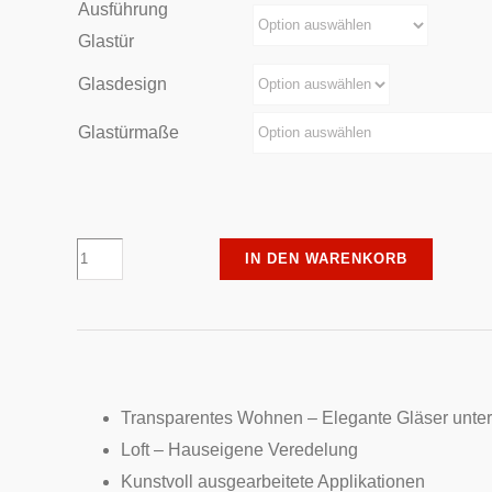
Ausführung
Glastür
Glasdesign
Glastürmaße
Piktura
IN DEN WARENKORB
-
Loft
Ganzglastür
Schwungvoll
Spectre
Transparentes Wohnen – Elegante Gläser unter
3030
Loft – Hauseigene Veredelung
Menge
Kunstvoll ausgearbeitete Applikationen