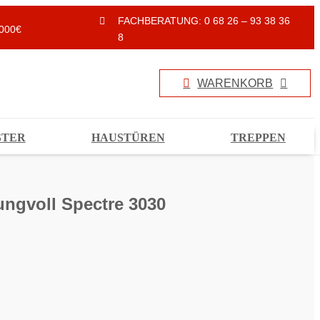
FACHBERATUNG: 0 68 26 – 93 38 36
000€
8
WARENKORB
STER
HAUSTÜREN
TREPPEN
ungvoll Spectre 3030