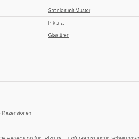
Satiniert mit Muster
Piktura
Glastüren
e Rezensionen.
ste Rezension für „Piktura – Loft Ganzglastür Schwungvo