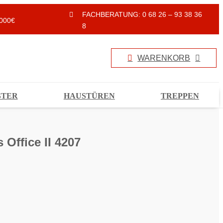
FACHBERATUNG: 0 68 26 – 93 38 36
000€
8
WARENKORB
STER
HAUSTÜREN
TREPPEN
 Office II 4207