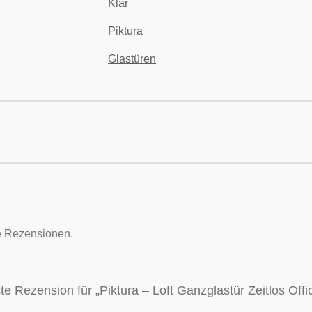
Klar
Piktura
Glastüren
e Rezensionen.
te Rezension für „Piktura – Loft Ganzglastür Zeitlos Offi