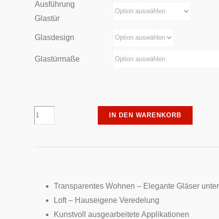
Ausführung
Glastür
Glasdesign
Glastürmaße
Piktura
IN DEN WARENKORB
-
Loft
Ganzglastür
Zeitlos
Office
Transparentes Wohnen – Elegante Gläser unter
II
Loft – Hauseigene Veredelung
4207
Kunstvoll ausgearbeitete Applikationen