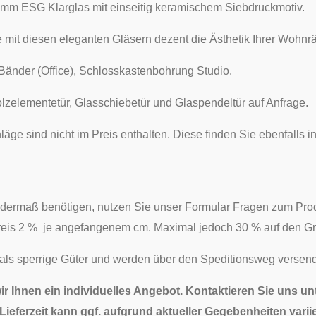
mm ESG Klarglas mit einseitig keramischem Siebdruckmotiv.
e mit diesen eleganten Gläsern dezent die Ästhetik Ihrer Wohn
. Bänder (Office), Schlosskastenbohrung Studio.
lzelementetür, Glasschiebetür und Glaspendeltür auf Anfrage.
äge sind nicht im Preis enthalten. Diese finden Sie ebenfalls
dermaß benötigen, nutzen Sie unser Formular Fragen zum Prod
reis 2 % je angefangenem cm. Maximal jedoch 30 % auf den Gr
 als sperrige Güter und werden über den Speditionsweg versend
wir Ihnen ein individuelles Angebot. Kontaktieren Sie uns u
ieferzeit kann ggf. aufgrund aktueller Gegebenheiten variie