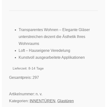
-
Loft
Ganzglastür
Zeitlos
Unit
Transparentes Wohnen – Elegante Gläser
II
unterstreichen dezent die Ästhetik Ihres
3222
Wohnraums
Menge
Loft – Hauseigene Veredelung
Kunstvoll ausgearbeitete Applikationen
Lieferzeit:
8-14 Tage
Gesamtpreis:
297
Artikelnummer:
n. v.
Kategorien:
INNENTÜREN
,
Glastüren