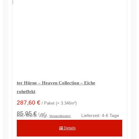
ter Hürne – Heaven Collection – Eiche
roheffekt
287,60
€
/ Paket (= 3.346m²)
85,95 €
/ m²
inkl. MwSt.
zzgl.
Lieferzeit:
4-6 Tage
Versandkosten
Details