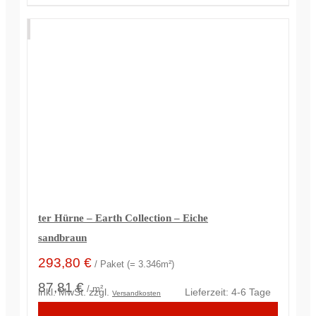
ter Hürne – Earth Collection – Eiche
sandbraun
293,80
€
/ Paket (= 3.346m²)
87,81 €
/ m²
inkl. MwSt.
zzgl.
Lieferzeit:
4-6 Tage
Versandkosten