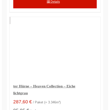
Details
ter Hürne – Heaven Collection – Eiche
lichtgrau
287,60
€
/ Paket (= 3.346m²)