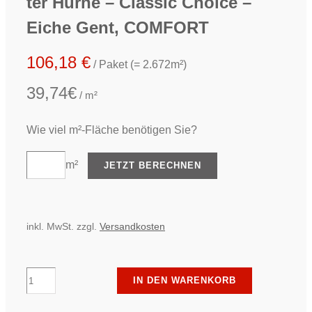
ter Hürne – Classic Choice –
Eiche Gent, COMFORT
HAUS
106,18
€
/ Paket (= 2.672m²)
TREP
39,74€
/ m²
Wie viel m²-Fläche benötigen Sie?
m²
JETZT BERECHNEN
inkl. MwSt.
zzgl.
Versandkosten
ter
IN DEN WARENKORB
Hürne