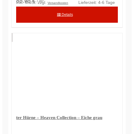
85,95 €
/ m²
inkl. MwSt.
zzgl.
Lieferzeit:
4-6 Tage
Versandkosten
Details
ter Hürne – Heaven Collection – Eiche grau