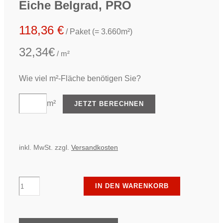
Eiche Belgrad, PRO
HAUS
118,36
€
/ Paket (= 3.660m²)
32,34€
/ m²
TREP
Wie viel m²-Fläche benötigen Sie?
m²
JETZT BERECHNEN
inkl. MwSt.
zzgl.
Versandkosten
ter
IN DEN WARENKORB
Hürne
-