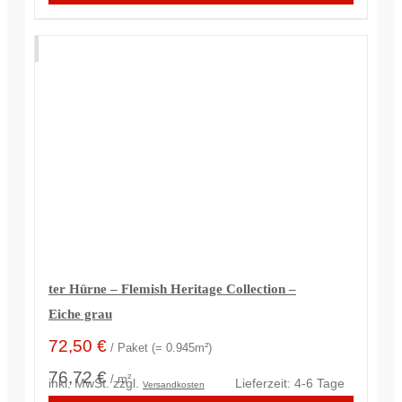
ter Hürne – Flemish Heritage Collection –
Eiche grau
72,50
€
/ Paket (= 0.945m²)
76,72 €
/ m²
inkl. MwSt.
zzgl.
Lieferzeit:
4-6 Tage
Versandkosten