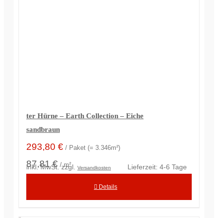
ter Hürne – Earth Collection – Eiche
sandbraun
293,80
€
/ Paket (= 3.346m²)
87,81 €
/ m²
inkl. MwSt.
zzgl.
Lieferzeit:
4-6 Tage
Versandkosten
Details