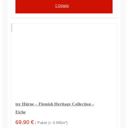
Details
ter Hürne – Flemish Heritage Collection –
Eiche
69,90
€
/ Paket (= 0.945m²)