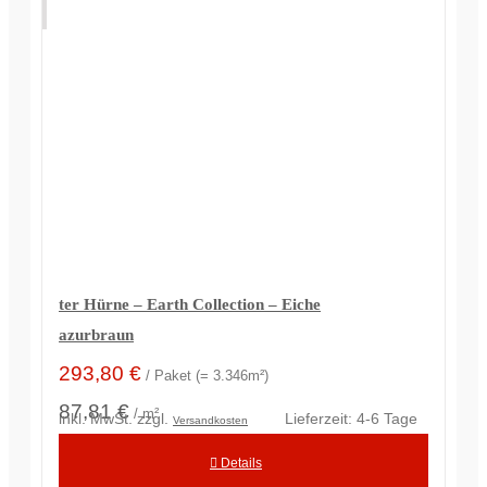
ter Hürne – Earth Collection – Eiche
azurbraun
293,80
€
/ Paket (= 3.346m²)
87,81 €
/ m²
inkl. MwSt.
zzgl.
Lieferzeit:
4-6 Tage
Versandkosten
Details