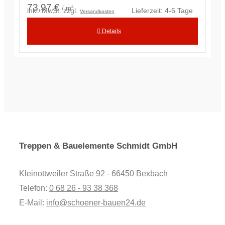
73,97 €
/ m²
inkl. MwSt.
zzgl.
Lieferzeit:
4-6 Tage
Versandkosten
Details
Treppen & Bauelemente Schmidt GmbH
Kleinottweiler Straße 92 - 66450 Bexbach
Telefon:
0 68 26 - 93 38 368
E-Mail:
info@schoener-bauen24.de