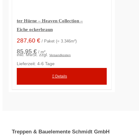
ter Hürne – Heaven Collection –
Eiche ockerbraun
287,60
€
/ Paket (= 3.346m²)
85,95 €
/ m²
inkl. MwSt.
zzgl.
Versandkosten
Lieferzeit:
4-6 Tage
Details
Treppen & Bauelemente Schmidt GmbH