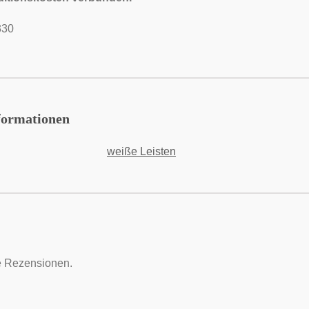
330
formationen
weiße Leisten
e Rezensionen.