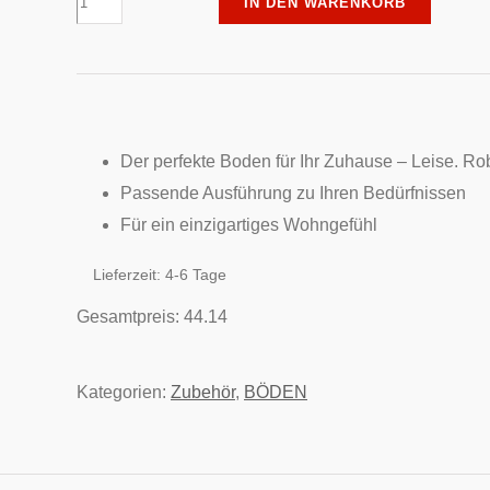
IN DEN WARENKORB
Hürne
-
Sockelleiste
40
-
Der perfekte Boden für Ihr Zuhause –
Leise. Ro
weiß
Passende Ausführung zu Ihren Bedürfnissen
Menge
Für ein einzigartiges Wohngefühl
Lieferzeit:
4-6 Tage
Gesamtpreis:
44.14
Kategorien:
Zubehör
,
BÖDEN