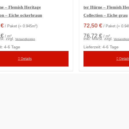
ne – Flemish Heritage
ter Hürne – Flemish He
ion – Eiche ockerbraun
Collection – Eiche grau
0
€
72,50
€
/ Paket (= 0.945m²)
/ Paket (= 0.9
 €
76,72 €
/ m²
/ m²
St.
zzgl.
inkl. MwSt.
zzgl.
Versandkosten
Versandko
it:
4-6 Tage
Lieferzeit:
4-6 Tage
Details
Detail