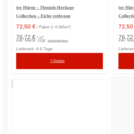
ter Hürne – Flemish Heritage
ter Hür
Collection – Eiche rotbraun
Collect
72,50
€
72,5
/ Paket (= 0.945m²)
76,72 €
76,72
/ m²
inkl. MwSt.
zzgl.
inkl. Mw
Versandkosten
Lieferzeit:
4-6 Tage
Lieferze
Details