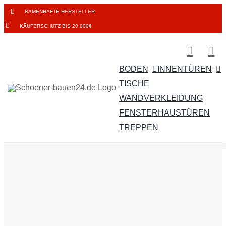
Zum
NAMENHAFTE HERSTELLER
Inhalt
KÄUFERSCHUTZ BIS 20.000€
springen
BODEN
INNENTÜREN
TISCHE
WANDVERKLEIDUNG
FENSTER
HAUSTÜREN
TREPPEN