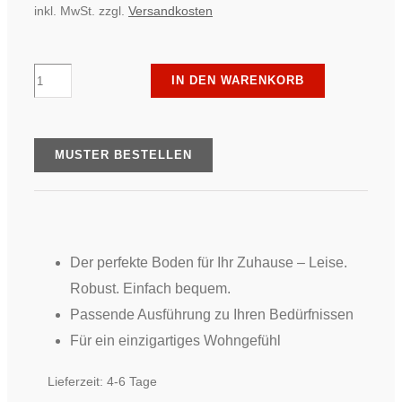
inkl. MwSt.
zzgl.
Versandkosten
ter
IN DEN WARENKORB
Hürne
-
Stone
MUSTER BESTELLEN
Choice
-
Stein
Palermo
Der perfekte Boden für Ihr Zuhause –
Leise.
grau,
Robust. Einfach bequem.
PRO
Passende Ausführung zu Ihren Bedürfnissen
Menge
Für ein einzigartiges Wohngefühl
Lieferzeit:
4-6 Tage