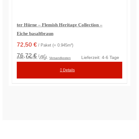
ter Hürne – Flemish Heritage Collection –
Eiche basaltbraun
72,50
€
/ Paket (= 0.945m²)
76,72 €
/ m²
inkl. MwSt.
zzgl.
Lieferzeit:
4-6 Tage
Versandkosten
Details