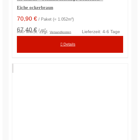
Eiche ockerbraun
70,90
€
/ Paket (= 1.052m²)
67,40 €
/ m²
inkl. MwSt.
zzgl.
Lieferzeit:
4-6 Tage
Versandkosten
Details