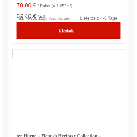
70,90
€
/ Paket (= 1.052m²)
67,40 €
/ m²
inkl. MwSt.
zzgl.
Lieferzeit:
4-6 Tage
Versandkosten
Details
ter Hürne – Flemish Heritage Collection –