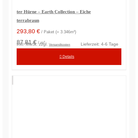
ter Hürne – Earth Collection – Eiche
terrabraun
293,80
€
/ Paket (= 3.346m²)
87,81 €
/ m²
inkl. MwSt.
zzgl.
Lieferzeit:
4-6 Tage
Versandkosten
Details